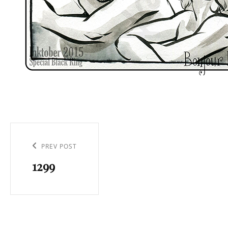
Navigation
de
Previous
PREV POST
l’article
1299
Post