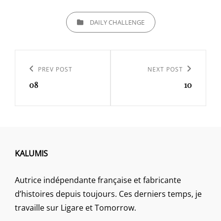
CATEGORIES
DAILY CHALLENGE
Navigation
de
Previous
PREV POST
Next
NEXT POST
l’article
08
10
Post
Post
KALUMIS
Autrice indépendante française et fabricante
d’histoires depuis toujours. Ces derniers temps, je
travaille sur Ligare et Tomorrow.