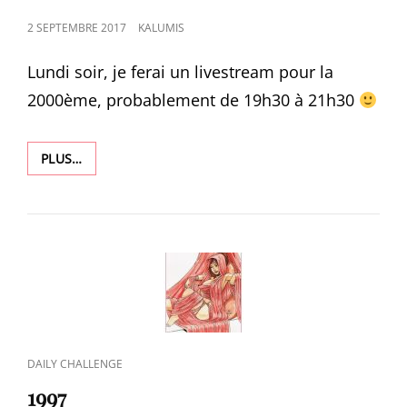
POSTED
2 SEPTEMBRE 2017
KALUMIS
ON
Lundi soir, je ferai un livestream pour la
2000ème, probablement de 19h30 à 21h30
1998
PLUS…
CAT
DAILY CHALLENGE
LINKS
1997