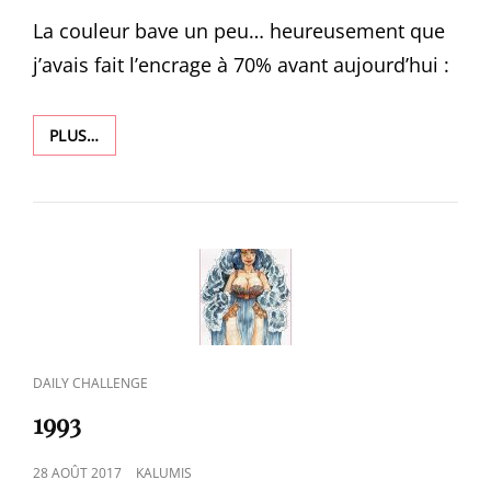
ON
La couleur bave un peu… heureusement que
j’avais fait l’encrage à 70% avant aujourd’hui :
1994
PLUS…
CAT
DAILY CHALLENGE
LINKS
1993
POSTED
28 AOÛT 2017
KALUMIS