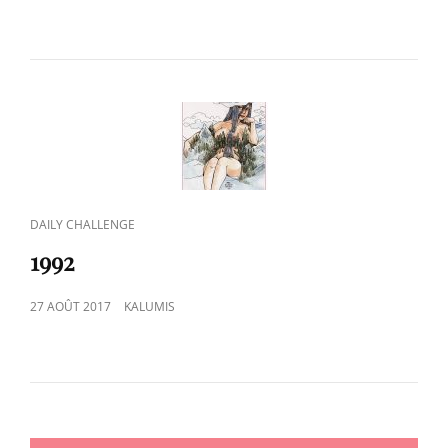
ON
CAT
DAILY CHALLENGE
LINKS
1992
POSTED
27 AOÛT 2017
KALUMIS
ON