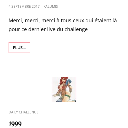
POSTED
4 SEPTEMBRE 2017
KALUMIS
ON
Merci, merci, merci à tous ceux qui étaient là
pour ce dernier live du challenge
2000
PLUS…
CAT
DAILY CHALLENGE
LINKS
1999