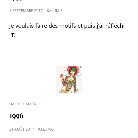
POSTED
1 SEPTEMBRE 2017
KALUMIS
ON
Je voulais faire des motifs et puis j’ai réfléchi
:’D
CAT
DAILY CHALLENGE
LINKS
1996
POSTED
31 AOÛT 2017
KALUMIS
ON