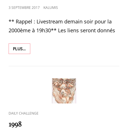
POSTED
3 SEPTEMBRE 2017
KALUMIS
ON
** Rappel : Livestream demain soir pour la
2000ème à 19h30** Les liens seront donnés
1999
PLUS…
CAT
DAILY CHALLENGE
LINKS
1998