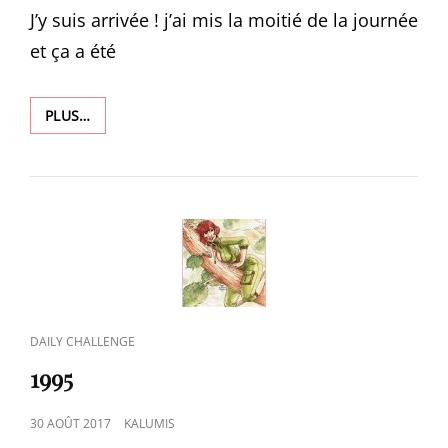
J’y suis arrivée ! j’ai mis la moitié de la journée
et ça a été
1996
PLUS…
CAT
DAILY CHALLENGE
LINKS
1995
POSTED
30 AOÛT 2017
KALUMIS