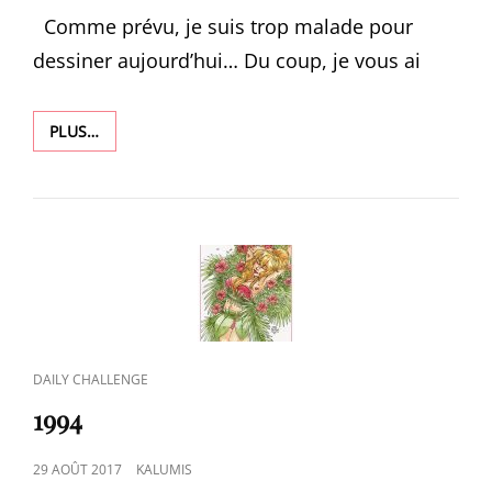
ON
Comme prévu, je suis trop malade pour
dessiner aujourd’hui… Du coup, je vous ai
1995
PLUS…
CAT
DAILY CHALLENGE
LINKS
1994
POSTED
29 AOÛT 2017
KALUMIS