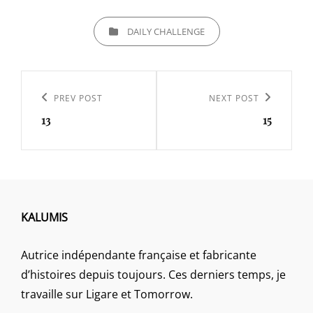
CATEGORIES
DAILY CHALLENGE
Navigation
de
Previous
PREV POST
Next
NEXT POST
l’article
13
15
Post
Post
KALUMIS
Autrice indépendante française et fabricante
d’histoires depuis toujours. Ces derniers temps, je
travaille sur Ligare et Tomorrow.