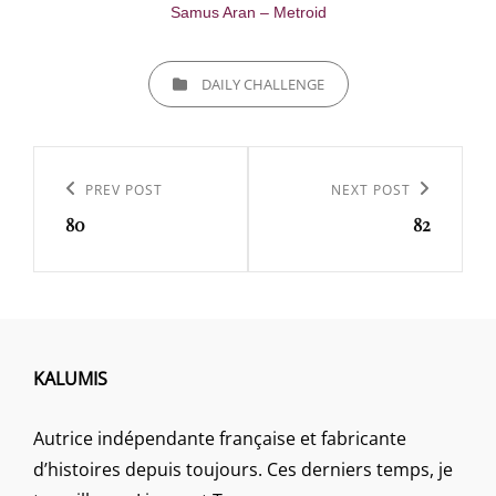
Samus Aran – Metroid
CATEGORIES
DAILY CHALLENGE
Navigation
de
Previous
PREV POST
Next
NEXT POST
l’article
80
82
Post
Post
KALUMIS
Autrice indépendante française et fabricante
d’histoires depuis toujours. Ces derniers temps, je