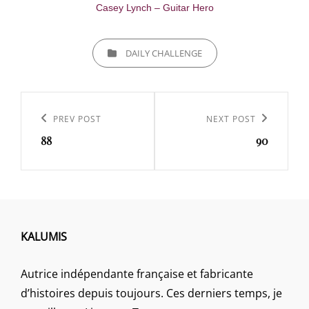
Casey Lynch – Guitar Hero
CATEGORIES
DAILY CHALLENGE
Navigation
de
Previous
PREV POST
Next
NEXT POST
l’article
88
90
Post
Post
KALUMIS
Autrice indépendante française et fabricante
d’histoires depuis toujours. Ces derniers temps, je