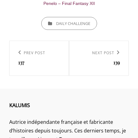
Penelo – Final Fantasy XII
CATEGORIES
DAILY CHALLENGE
Navigation
de
Previous
PREV POST
Next
NEXT POST
l’article
137
139
Post
Post
KALUMIS
Autrice indépendante française et fabricante
d’histoires depuis toujours. Ces derniers temps, je