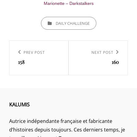
Marionette – Darkstalkers
CATEGORIES
DAILY CHALLENGE
Navigation
de
Previous
PREV POST
Next
NEXT POST
l’article
158
160
Post
Post
KALUMIS
Autrice indépendante française et fabricante
d’histoires depuis toujours. Ces derniers temps, je