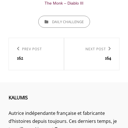
The Monk – Diablo III
CATEGORIES
DAILY CHALLENGE
Navigation
de
Previous
PREV POST
Next
NEXT POST
l’article
162
164
Post
Post
KALUMIS
Autrice indépendante française et fabricante
d’histoires depuis toujours. Ces derniers temps, je