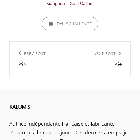
Xianghua – Soul Calibur
CATEGORIES
DAILY CHALLENGE
Navigation
de
Previous
PREV POST
Next
NEXT POST
l’article
252
254
Post
Post
KALUMIS
Autrice indépendante française et fabricante
d’histoires depuis toujours. Ces derniers temps, je