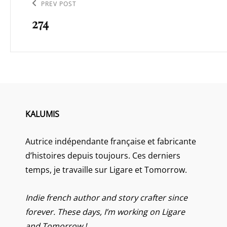
de
Previous
PREV POST
l’article
274
Post
KALUMIS
Autrice indépendante française et fabricante
d’histoires depuis toujours. Ces derniers
temps, je travaille sur Ligare et Tomorrow.
Indie french author and story crafter since
forever. These days, I’m working on Ligare
and Tomorrow !