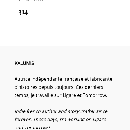
Previous
PREV POST
l’article
314
Post
KALUMIS
Autrice indépendante française et fabricante
d’histoires depuis toujours. Ces derniers
temps, je travaille sur Ligare et Tomorrow.
Indie french author and story crafter since
forever. These days, I’m working on Ligare
and Tomorrow !