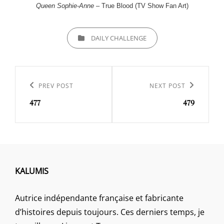
Queen Sophie-Anne
– True Blood (TV Show Fan Art)
CATEGORIES
DAILY CHALLENGE
Navigation
de
Previous
PREV POST
Next
NEXT POST
l’article
477
479
Post
Post
KALUMIS
Autrice indépendante française et fabricante
d’histoires depuis toujours. Ces derniers temps, je