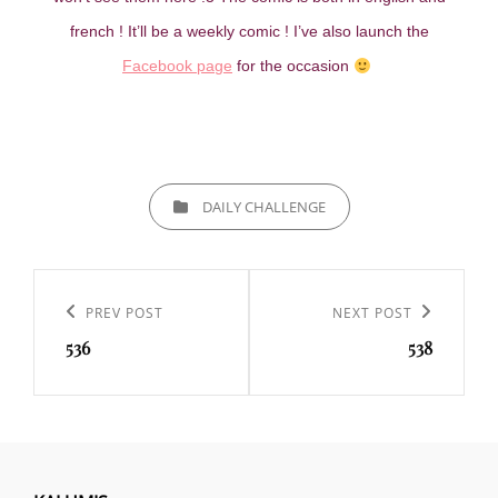
french ! It’ll be a weekly comic ! I’ve also launch the
Facebook page
for the occasion
CATEGORIES
DAILY CHALLENGE
Navigation
de
Previous
PREV POST
Next
NEXT POST
l’article
536
538
Post
Post