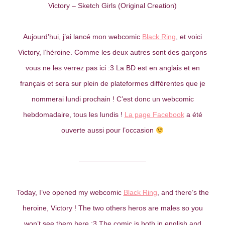
Victory – Sketch Girls (Original Creation)
Aujourd’hui, j’ai lancé mon webcomic
Black Ring
, et voici
Victory, l’héroine. Comme les deux autres sont des garçons
vous ne les verrez pas ici :3 La BD est en anglais et en
français et sera sur plein de plateformes différentes que je
nommerai lundi prochain ! C’est donc un webcomic
hebdomadaire, tous les lundis !
La page Facebook
a été
ouverte aussi pour l’occasion
—————————–
Today, I’ve opened my webcomic
Black Ring
, and there’s the
heroine, Victory ! The two others heros are males so you
won’t see them here :3 The comic is both in english and