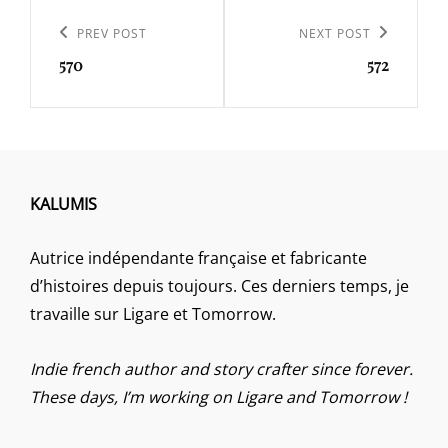
Navigation
de
Previous
PREV POST
Next
NEXT POST
l’article
570
572
Post
Post
KALUMIS
Autrice indépendante française et fabricante
d’histoires depuis toujours. Ces derniers temps, je
travaille sur Ligare et Tomorrow.
Indie french author and story crafter since forever.
These days, I’m working on Ligare and Tomorrow !