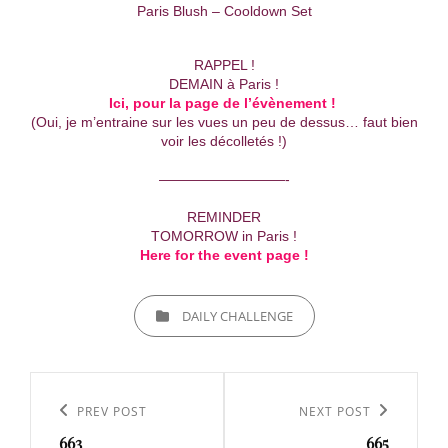
Paris Blush – Cooldown Set
RAPPEL !
DEMAIN à Paris !
Ici, pour la page de l’évènement !
(Oui, je m’entraine sur les vues un peu de dessus… faut bien
voir les décolletés !)
—————————-
REMINDER
TOMORROW in Paris !
Here for the event page !
CATEGORIES
DAILY CHALLENGE
Navigation
de
Previous
PREV POST
Next
NEXT POST
l’article
663
665
Post
Post