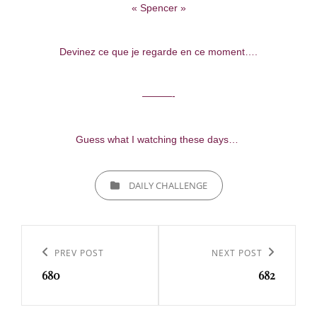
« Spencer »
Devinez ce que je regarde en ce moment….
———-
Guess what I watching these days…
CATEGORIES
DAILY CHALLENGE
Navigation
de
Previous
PREV POST
Next
NEXT POST
l’article
680
682
Post
Post