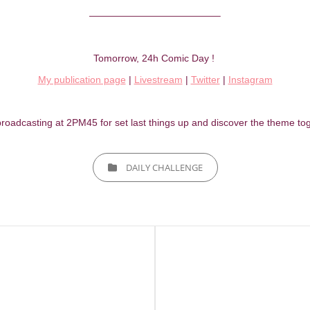
—————————————–
Tomorrow, 24h Comic Day !
My publication page
|
Livestream
|
Twitter
|
Instagram
rt broadcasting at 2PM45 for set last things up and discover the theme t
CATEGORIES
DAILY CHALLENGE
Next
Post