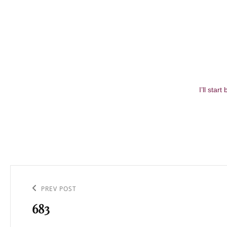
I’ll sta
Navigation
de
Previous
PREV POST
l’article
683
Post