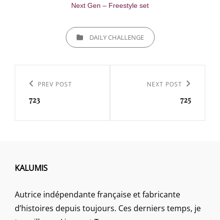
Next Gen – Freestyle set
CATEGORIES
DAILY CHALLENGE
Navigation
de
Previous
PREV POST
Next
NEXT POST
l’article
723
725
Post
Post
KALUMIS
Autrice indépendante française et fabricante
d’histoires depuis toujours. Ces derniers temps, je