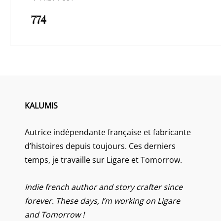
Previous
l’article
774
Post
KALUMIS
Autrice indépendante française et fabricante
d’histoires depuis toujours. Ces derniers
temps, je travaille sur Ligare et Tomorrow.
Indie french author and story crafter since
forever. These days, I’m working on Ligare
and Tomorrow !