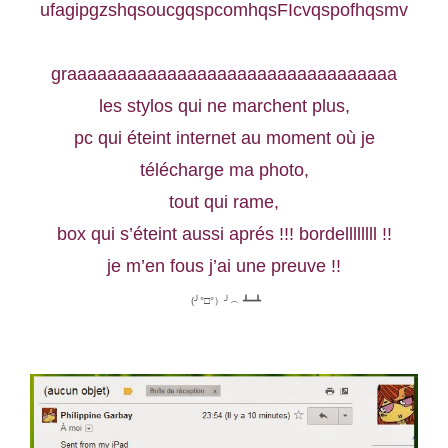
ufagipgzshqsoucgqspcomhqsFIcvqspofhqsmv
graaaaaaaaaaaaaaaaaaaaaaaaaaaaaaaaa
les stylos qui ne marchent plus,
pc qui éteint internet au moment où je
télécharge ma photo,
tout qui rame,
box qui s’éteint aussi aprés !!! bordellllllll !!
je m’en fous j’ai une preuve !!
(╯°□°）╯︵ ┻━┻