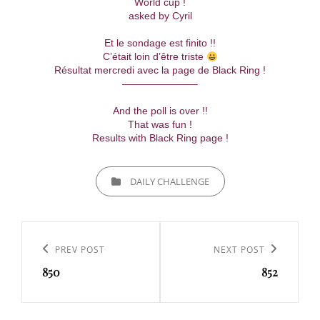
World cup !
asked by Cyril
Et le sondage est finito !!
C’était loin d’être triste
Résultat mercredi avec la page de Black Ring !
———————–
And the poll is over !!
That was fun !
Results with Black Ring page !
CATEGORIES
DAILY CHALLENGE
Navigation
de
Previous
PREV POST
Next
NEXT POST
l’article
850
852
Post
Post