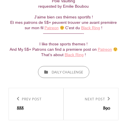
Pole Vaulting
requested by Emilie Boubou
J’aime bien ces thèmes sportifs !
Et mes patrons de 5$+ peuvent trouver une avant première
sur mon fil
Patreon
C’est du
Black Ring
!
——————————-
I like those sports themes !
And My 5$+ Patrons can find a premiere post on
Patreon
That’s about
Black Ring
!
CATEGORIES
DAILY CHALLENGE
Navigation
de
Previous
PREV POST
Next
NEXT POST
l’article
888
890
Post
Post