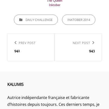
The Queen
Inktober
CATEGORIES
DAILY CHALLENGE
INKTOBER 2014
Navigation
de
Previous
PREV POST
Next
NEXT POST
l’article
941
943
Post
Post
KALUMIS
Autrice indépendante française et fabricante
d’histoires depuis toujours. Ces derniers temps, je