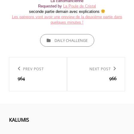
La cartomancienne
Requested by
La Poule de Cristal
seconde partie demain avec explications
Les patreons vont avoir une preview de la deuxième partie dans
quelques minutes !
CATEGORIES
DAILY CHALLENGE
Navigation
de
Previous
PREV POST
Next
NEXT POST
l’article
964
966
Post
Post
KALUMIS