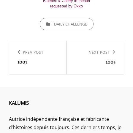
Bluebell & Cherry in theater
requested by Okko
CATEGORIES
DAILY CHALLENGE
Navigation
de
Previous
PREV POST
Next
NEXT POST
l’article
1003
1005
Post
Post
KALUMIS
Autrice indépendante française et fabricante
d’histoires depuis toujours. Ces derniers temps, je