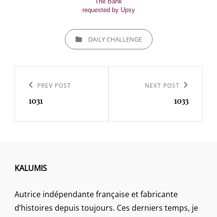
The Bank
requested by Upsy
CATEGORIES
DAILY CHALLENGE
Navigation
de
Previous
PREV POST
Next
NEXT POST
l’article
1031
1033
Post
Post
KALUMIS
Autrice indépendante française et fabricante
d’histoires depuis toujours. Ces derniers temps, je