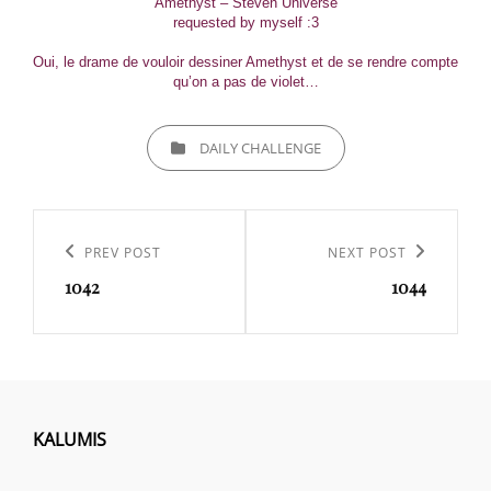
Amethyst – Steven Universe
requested by myself :3
Oui, le drame de vouloir dessiner Amethyst et de se rendre compte
qu’on a pas de violet…
CATEGORIES
DAILY CHALLENGE
Navigation
de
Previous
PREV POST
Next
NEXT POST
l’article
1042
1044
Post
Post
KALUMIS