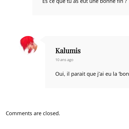
Es ce que tu as eut une bonne fin ?
Kalumis
says:
10 ans ago
Oui, il parait que j’ai eu la ‘bo
Comments are closed.