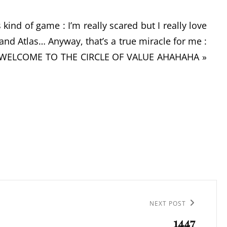
s kind of game : I’m really scared but I really love
and Atlas… Anyway, that’s a true miracle for me :
^^ « WELCOME TO THE CIRCLE OF VALUE AHAHAHA »
NEXT POST
1447