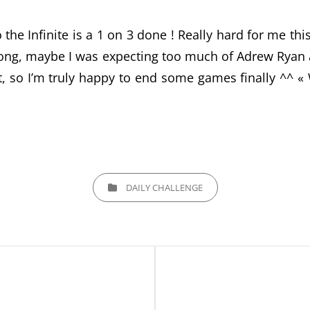
 the Infinite is a 1 on 3 done ! Really hard for me thi
o long, maybe I was expecting too much of Adrew Ryan 
ot, so I’m truly happy to end some games finally 
CATEGORIES
DAILY CHALLENGE
Next
Post