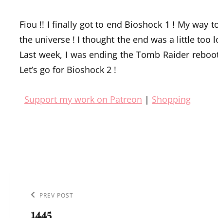
Fiou !! I finally got to end Bioshock 1 ! My way to
the universe ! I thought the end was a little to
Last week, I was ending the Tomb Raider rebo
Let’s go for Bioshock 2 !
Support my work on Patreon
|
Shopping
Navigation
de
Previous
PREV POST
l’article
1445
Post