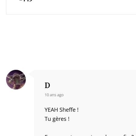
D
says:
10 ans ago
YEAH Sheffe !
Tu gères !