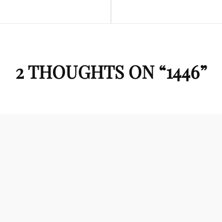
2 THOUGHTS ON “
1446
”