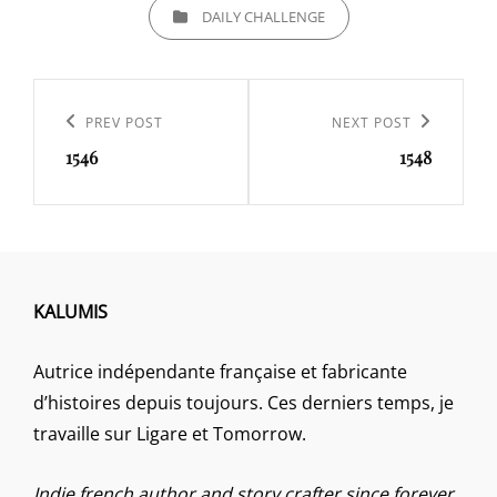
CATEGORIES
DAILY CHALLENGE
Navigation
de
Previous
PREV POST
Next
NEXT POST
l’article
1546
1548
Post
Post
KALUMIS
Autrice indépendante française et fabricante
d’histoires depuis toujours. Ces derniers temps, je
travaille sur Ligare et Tomorrow.
Indie french author and story crafter since forever.