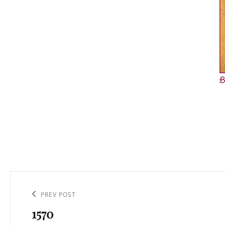
Navigation
de
Previous
PREV POST
l’article
1570
Post