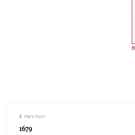
Navigation
de
Previous
PREV POST
l’article
1679
Post