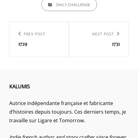
CATEGORIES
DAILY CHALLENGE
Navigation
de
Previous
PREV POST
Next
NEXT POST
l’article
1729
1731
Post
Post
KALUMIS
Autrice indépendante française et fabricante
d’histoires depuis toujours. Ces derniers temps, je
travaille sur Ligare et Tomorrow.
Indie french author and story crafter since forever.