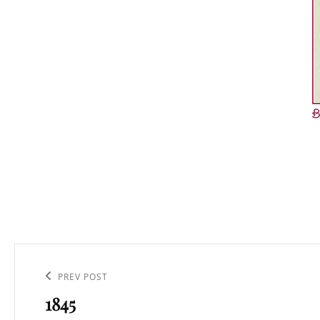
Navigation
de
Previous
PREV POST
l’article
1845
Post