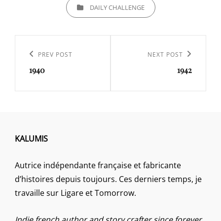
CATEGORIES
DAILY CHALLENGE
Navigation
de
Previous
PREV POST
Next
NEXT POST
l’article
1940
1942
Post
Post
KALUMIS
Autrice indépendante française et fabricante
d’histoires depuis toujours. Ces derniers temps, je
travaille sur Ligare et Tomorrow.
Indie french author and story crafter since forever.