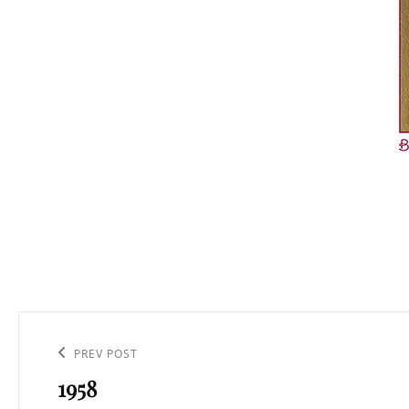
Navigation
de
Previous
PREV POST
l’article
1958
Post