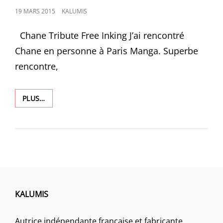
POSTED
19 MARS 2015
KALUMIS
ON
Chane Tribute Free Inking J’ai rencontré
Chane en personne à Paris Manga. Superbe
rencontre,
1100
PLUS…
KALUMIS
Autrice indépendante française et fabricante