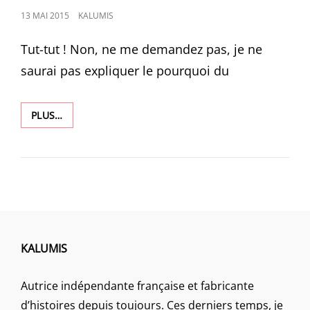
POSTED
13 MAI 2015
KALUMIS
ON
Tut-tut ! Non, ne me demandez pas, je ne
saurai pas expliquer le pourquoi du
1155
PLUS…
KALUMIS
Autrice indépendante française et fabricante
d’histoires depuis toujours. Ces derniers temps, je