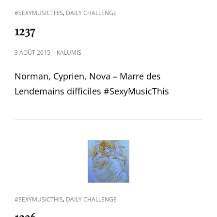
CAT
,
#SEXYMUSICTHIS
DAILY CHALLENGE
LINKS
1237
POSTED
3 AOÛT 2015
KALUMIS
ON
Norman, Cyprien, Nova – Marre des
Lendemains difficiles #SexyMusicThis
CAT
,
#SEXYMUSICTHIS
DAILY CHALLENGE
LINKS