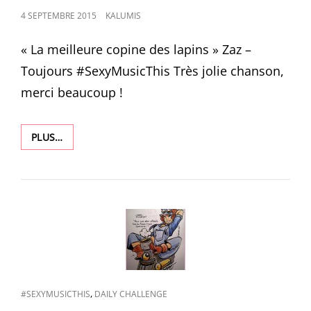
POSTED
4 SEPTEMBRE 2015
KALUMIS
ON
« La meilleure copine des lapins » Zaz –
Toujours #SexyMusicThis Très jolie chanson,
merci beaucoup !
1269
PLUS…
CAT
,
#SEXYMUSICTHIS
DAILY CHALLENGE