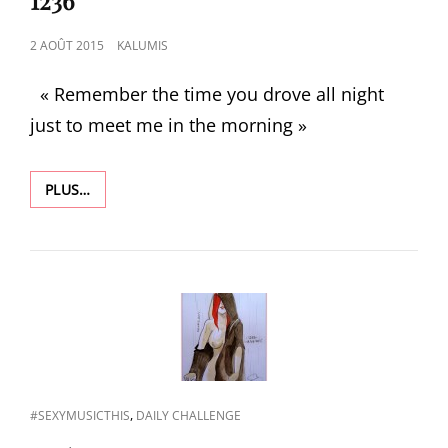
1236
POSTED
2 AOÛT 2015
KALUMIS
ON
« Remember the time you drove all night
just to meet me in the morning »
1236
PLUS…
CAT
,
#SEXYMUSICTHIS
DAILY CHALLENGE
LINKS