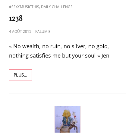
CAT
,
#SEXYMUSICTHIS
DAILY CHALLENGE
LINKS
1238
POSTED
4 AOÛT 2015
KALUMIS
ON
« No wealth, no ruin, no silver, no gold,
nothing satisfies me but your soul » Jen
1238
PLUS…