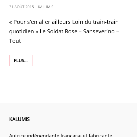
POSTED
31 AOÛT 2015
KALUMIS
ON
« Pour s’en aller ailleurs Loin du train-train
quotidien » Le Soldat Rose – Sanseverino –
Tout
1265
PLUS…
KALUMIS
Autrice indépendante française et fabricante