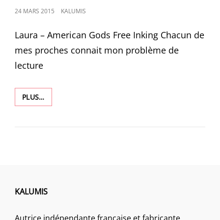
POSTED
24 MARS 2015
KALUMIS
ON
Laura – American Gods Free Inking Chacun de
mes proches connait mon problème de
lecture
1105
PLUS…
KALUMIS
Autrice indépendante française et fabricante