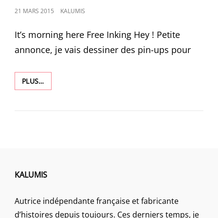
POSTED
21 MARS 2015
KALUMIS
ON
It’s morning here Free Inking Hey ! Petite
annonce, je vais dessiner des pin-ups pour
1102
PLUS…
KALUMIS
Autrice indépendante française et fabricante
d’histoires depuis toujours. Ces derniers temps, je