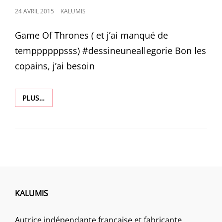
POSTED
24 AVRIL 2015
KALUMIS
ON
Game Of Thrones ( et j’ai manqué de
temppppppsss) #‎dessineuneallegorie‬ Bon les
copains, j’ai besoin
1136
PLUS…
KALUMIS
Autrice indépendante française et fabricante