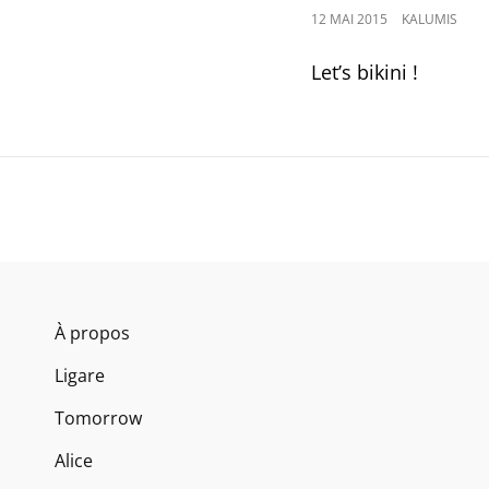
POSTED
12 MAI 2015
KALUMIS
ON
Let’s bikini !
À propos
Ligare
Tomorrow
Alice