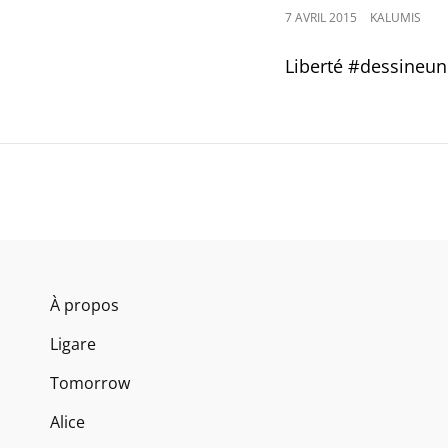
POSTED
7 AVRIL 2015
KALUMIS
ON
Liberté #‎dessineun
À propos
Ligare
Tomorrow
Alice