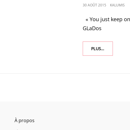
POSTED
30 AOÛT 2015
KALUMIS
ON
« You just keep on 
GLaDos
1264
PLUS…
À propos