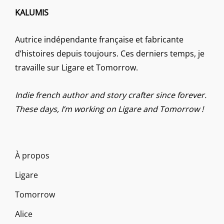
KALUMIS
Autrice indépendante française et fabricante
d’histoires depuis toujours. Ces derniers temps, je
travaille sur Ligare et Tomorrow.
Indie french author and story crafter since forever.
These days, I’m working on Ligare and Tomorrow !
À propos
Ligare
Tomorrow
Alice