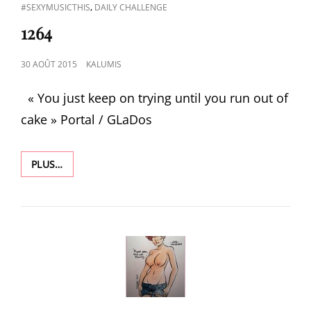
CAT
,
#SEXYMUSICTHIS
DAILY CHALLENGE
LINKS
1264
POSTED
30 AOÛT 2015
KALUMIS
ON
« You just keep on trying until you run out of
cake » Portal / GLaDos
1264
PLUS…