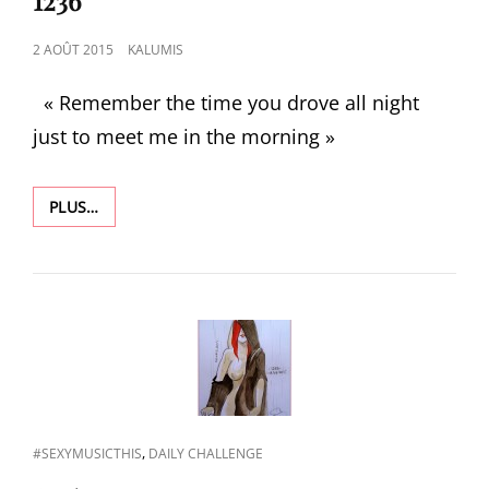
1236
POSTED
2 AOÛT 2015
KALUMIS
ON
« Remember the time you drove all night
just to meet me in the morning »
1236
PLUS…
CAT
,
#SEXYMUSICTHIS
DAILY CHALLENGE
LINKS