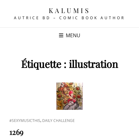
KALUMIS
AUTRICE BD – COMIC BOOK AUTHOR
MENU
Étiquette :
illustration
CAT
,
#SEXYMUSICTHIS
DAILY CHALLENGE
LINKS
1269