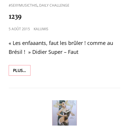
CAT
,
#SEXYMUSICTHIS
DAILY CHALLENGE
LINKS
1239
POSTED
5 AOÛT 2015
KALUMIS
ON
« Les enfaaants, faut les brûler ! comme au
Brésil ! » Didier Super – Faut
1239
PLUS…