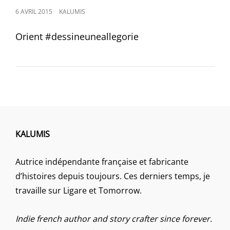
POSTED
6 AVRIL 2015
KALUMIS
ON
Orient #‎dessineuneallegorie‬
KALUMIS
Autrice indépendante française et fabricante
d’histoires depuis toujours. Ces derniers temps, je
travaille sur Ligare et Tomorrow.
Indie french author and story crafter since forever.