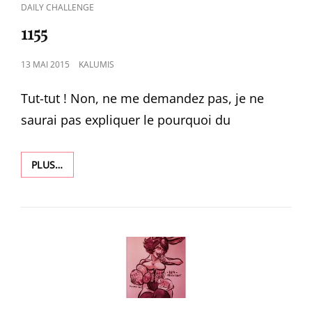
CAT
DAILY CHALLENGE
LINKS
1155
POSTED
13 MAI 2015
KALUMIS
ON
Tut-tut ! Non, ne me demandez pas, je ne
saurai pas expliquer le pourquoi du
1155
PLUS…