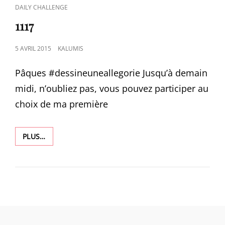
CAT
DAILY CHALLENGE
LINKS
1117
POSTED
5 AVRIL 2015
KALUMIS
ON
Pâques #‎dessineuneallegorie‬ Jusqu’à demain
midi, n’oubliez pas, vous pouvez participer au
choix de ma première
1117
PLUS…