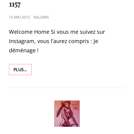
LINKS
1157
POSTED
15 MAI 2015
KALUMIS
ON
Welcome Home Si vous me suivez sur
Instagram, vous l’aurez compris : Je
déménage !
1157
PLUS…