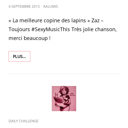
POSTED
4 SEPTEMBRE 2015
KALUMIS
ON
« La meilleure copine des lapins » Zaz –
Toujours #SexyMusicThis Très jolie chanson,
merci beaucoup !
1269
PLUS…
CAT
DAILY CHALLENGE