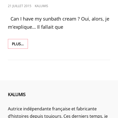
POSTED
21 JUILLET 2015
KALUMIS
ON
Can I have my sunbath cream ? Oui, alors, je
m’explique… Il fallait que
1224
PLUS…
KALUMIS
Autrice indépendante française et fabricante
d’histoires depuis toujours. Ces derniers temps, je